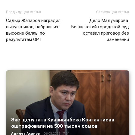
Предыдущая статья
Следующая статья
Садыр Жапаров наградил
Дело Мадумарова.
выпускников, набравших
Бишкекский городской суд
высокие баллы по
оставил приговор без
результатам ОРТ
изменений
Экс-депутата Куванычбека Конгантиева
оштрафовали на 500 тысяч сомов
Адилет Асанов
-
06.08.2026 17:54