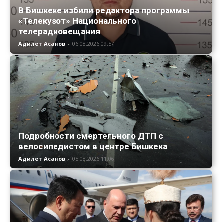
В Бишкеке избили редактора программы
«Телекузот» Национального
телерадиовещания
Адилет Асанов
-
06.08.2026 09:57
Подробности смертельного ДТП с
велосипедистом в центре Бишкека
Адилет Асанов
-
05.08.2026 11:06