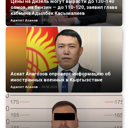
Цены на дизель могут вырасти до 130-140
сомов, на бензин — до 110-120, заявил глава
кабмина Адылбек Касымалиев
Адилет Асанов
-
04.08.2026 16:36
Аскат Алагозов опроверг информацию об
иностранных военных в Кыргызстане
Адилет Асанов
-
04.08.2026 13:07