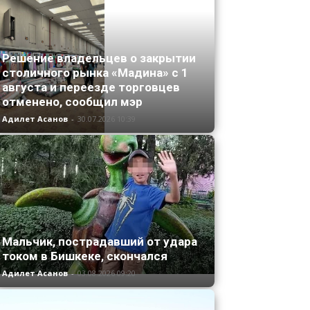
Решение владельцев о закрытии
столичного рынка «Мадина» с 1
августа и переезде торговцев
отменено, сообщил мэр
Адилет Асанов
-
30.07.2026 10:39
Мальчик, пострадавший от удара
током в Бишкеке, скончался
Адилет Асанов
-
03.08.2026 09:20