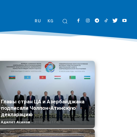
RU
KG
Главы стран ЦА и Азербайджана
подписали Чолпон-Атинскую
декларацию
Адилет Асанов
-
31.07.2026 17:42