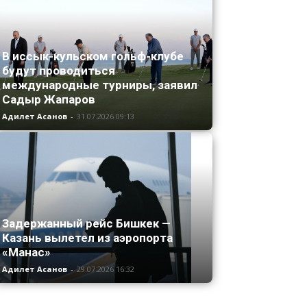
В иссык-кульском гольф-клубе
будут проводиться
международные турниры, заявил
Садыр Жапаров
Адилет Асанов
-
31.07.2026 09:13
Задержанный рейс Бишкек —
Казань вылетел из аэропорта
«Манас»
Адилет Асанов
-
29.07.2026 16:32