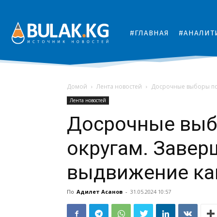
#ГЛАВНАЯ
#АНАЛИТ
Домой
Лента новостей
Досрочные выборы по
Лента новостей
Досрочные выб
округам. Завер
выдвижение ка
По
Адилет Асанов
-
31.05.2024 10:57