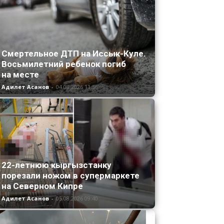
Смертельное ДТП на Иссык-Куле.
Восьмилетний ребенок погиб
на месте
Адилет Асанов
-
04.08.2026 11:56
22-летнюю кыргызстанку
порезали ножом в супермаркете
на Северном Кипре
Адилет Асанов
-
05.08.2026 09:40