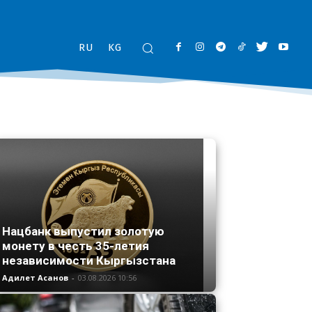
RU
KG
Нацбанк выпустил золотую
монету в честь 35-летия
независимости Кыргызстана
Адилет Асанов
-
03.08.2026 10:56