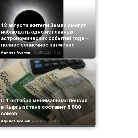
12 августа жители Земли смогут
наблюдать одно из главных
астрономических событий года —
полное солнечное затмение
Адилет Асанов
-
06.08.2026 13:32
С 1 октября минимальная пенсия
в Кыргызстане составит 8 800
сомов
Адилет Асанов
-
04.08.2026 14:53