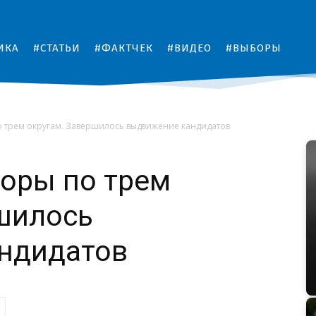
ИКА
#СТАТЬИ
#ФАКТЧЕК
#ВИДЕО
#ВЫБОРЫ
 трем округам. Завершилось выдвижение кандидатов
оры по трем
шилось
ндидатов