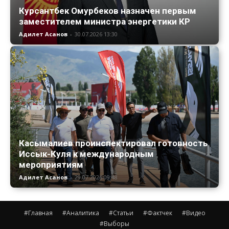
Курсантбек Омурбеков назначен первым
заместителем министра энергетики КР
Адилет Асанов
-
30.07.2026 13:30
Касымалиев проинспектировал готовность
Иссык-Куля к международным
мероприятиям
Адилет Асанов
-
29.07.2026 09:48
#Главная
#Аналитика
#Статьи
#Фактчек
#Видео
#Выборы