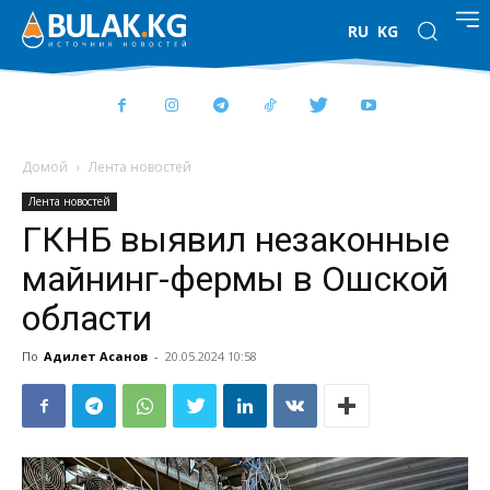
RU
KG
Домой
Лента новостей
Лента новостей
ГКНБ выявил незаконные
майнинг-фермы в Ошской
области
По
Адилет Асанов
-
20.05.2024 10:58