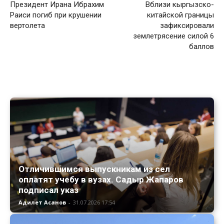
Президент Ирана Ибрахим
Вблизи кыргызско-
Раиси погиб при крушении
китайской границы
вертолета
зафиксировали
землетрясение силой 6
баллов
Отличившимся выпускникам из сел
оплатят учебу в вузах. Садыр Жапаров
подписал указ
Адилет Асанов
-
31.07.2026 17:54