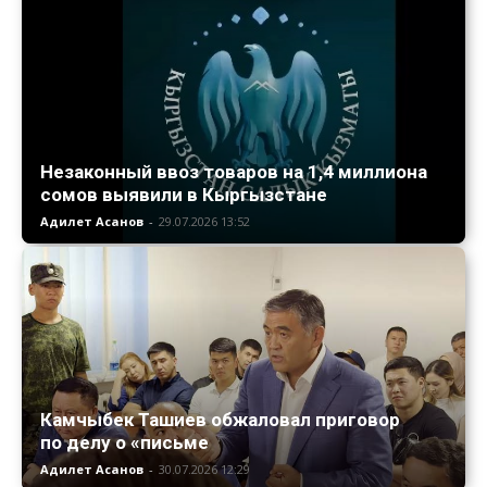
Незаконный ввоз товаров на 1,4 миллиона
сомов выявили в Кыргызстане
Адилет Асанов
-
29.07.2026 13:52
Камчыбек Ташиев обжаловал приговор
по делу о «письме
Адилет Асанов
-
30.07.2026 12:29