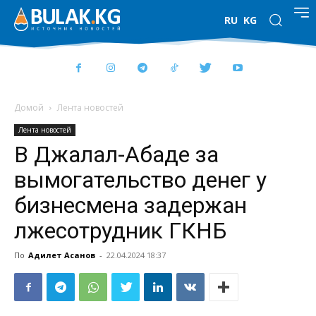
RU
KG
Домой
Лента новостей
Лента новостей
В Джалал-Абаде за
вымогательство денег у
бизнесмена задержан
лжесотрудник ГКНБ
По
Адилет Асанов
-
22.04.2024 18:37