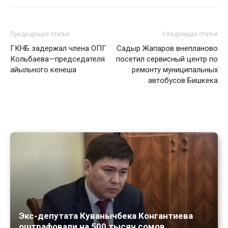
Предыдущая статья
Следующая статья
ГКНБ задержал члена ОПГ
Садыр Жапаров внепланово
Кольбаева—председателя
посетил сервисный центр по
айыльного кенеша
ремонту муниципальных
автобусов Бишкека
Экс-депутата Куванычбека Конгантиева
оштрафовали на 500 тысяч сомов