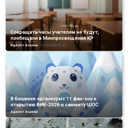
Сокращать часы учителям не будут,
пообещали в Минпросвещения КР
Адилет Асанов
-
06.08.2026 10:42
В Бишкеке организуют 11 фан-зон к
открытию ВИК-2026 и саммиту ШОС
Адилет Асанов
-
04.08.2026 10:13