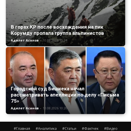
В горах КР после восхождения на пик
Корумду пропала группа альпинистов
Адилет Асанов
-
10.08.2026 10:24
Городской суд Бишкека начал
рассматривать апелляции по делу «Письма
75»
Адилет Асанов
-
10.08.2026 10:20
#Главная
#Аналитика
#Статьи
#Фактчек
#Видео