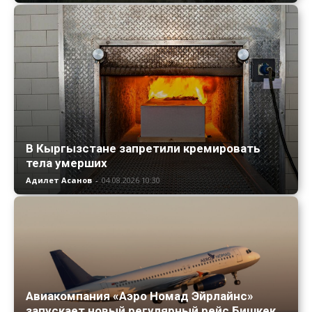
В Кыргызстане запретили кремировать
тела умерших
Адилет Асанов
-
04.08.2026 10:30
Авиакомпания «Аэро Номад Эйрлайнс»
запускает новый регулярный рейс Бишкек