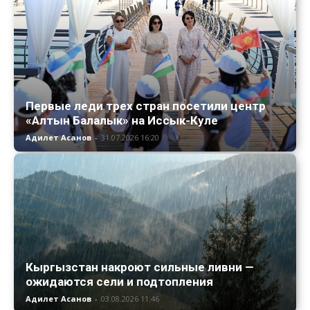
Первые леди трех стран посетили центр
«Алтын Балалык» на Иссык-Куле
Адилет Асанов
-
31.07.2026 16:20
Кыргызстан накроют сильные ливни —
ожидаются сели и подтопления
Адилет Асанов
-
03.08.2026 11:46