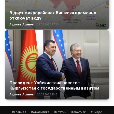
В двух микрорайонах Бишкека временно
отключат воду
Адилет Асанов
-
31.07.2026 17:25
Президент Узбекистана посетит
Кыргызстан с государственным визитом
Адилет Асанов
-
30.07.2026 10:51
#Главная
#Аналитика
#Статьи
#Фактчек
#Видео