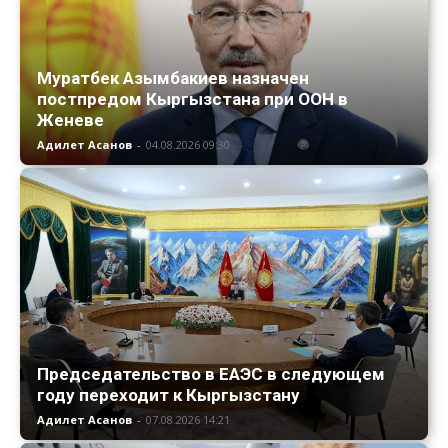
Муратбек Азымбакиев назначен
постпредом Кыргызстана при ООН в
Женеве
Адилет Асанов
-
04.08.2026 09:30
Председательство в ЕАЭС в следующем
году переходит к Кыргызстану
Адилет Асанов
-
07.08.2026 14:21