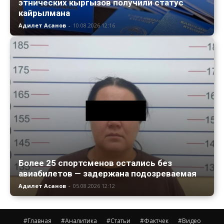
этнических кыргызов получили статус
кайрылмана
Адилет Асанов
-
10.08.2026 12:16
Более 25 спортсменов остались без
авиабилетов — задержана подозреваемая
Адилет Асанов
-
05.08.2026 12:12
#Главная
#Аналитика
#Статьи
#Фактчек
#Видео