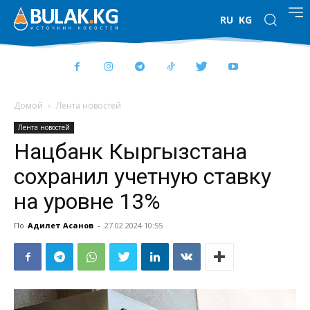
RU
KG
Домой
Лента новостей
Лента новостей
Нацбанк Кыргызстана
сохранил учетную ставку
на уровне 13%
По
Адилет Асанов
-
27.02.2024 10:55