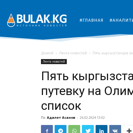
#ГЛАВНАЯ
#АНАЛИТ
Домой
Лента новостей
Пять кыргызстанцев з
Лента новостей
Пять кыргызст
путевку на Оли
список
По
Адилет Асанов
-
26.02.2024 13:02