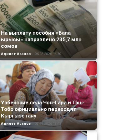
На выплату пособия «Бала
ырысы» направлено 235,7 млн
сомов
Адилет Асанов
-
06.08.2026 14:30
Узбекские села Чон-Гара и Таш-
Тобо официально переходят
Кыргызстану
Адилет Асанов
-
03.08.2026 18:47