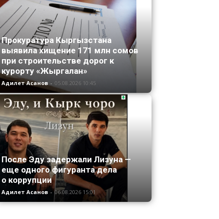
Прокуратура Кыргызстана
выявила хищение 171 млн сомов
при строительстве дорог к
курорту «Жыргалан»
Адилет Асанов
-
05.08.2026 10:45
После Эду задержали Лизуна —
еще одного фигуранта дела
о коррупции
Адилет Асанов
-
06.08.2026 15:01