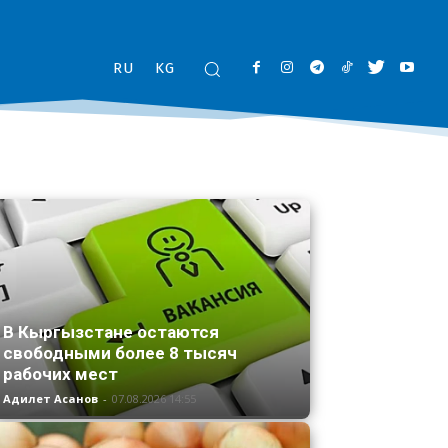
RU
KG
В Кыргызстане остаются
свободными более 8 тысяч
рабочих мест
Адилет Асанов
-
07.08.2026 14:55