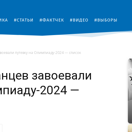
ИКА
#СТАТЬИ
#ФАКТЧЕК
#ВИДЕО
#ВЫБОРЫ
авоевали путевку на Олимпиаду-2024 — список
анцев завоевали
мпиаду-2024 —