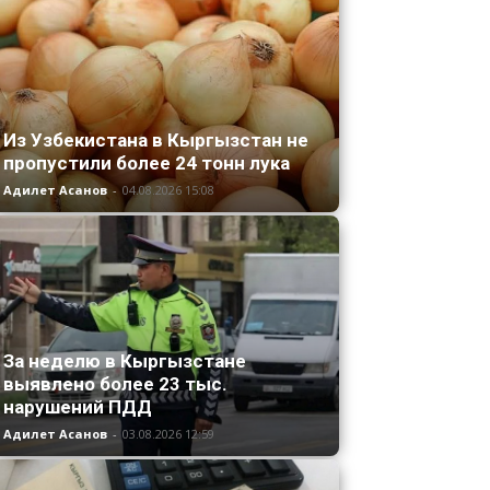
Из Узбекистана в Кыргызстан не
пропустили более 24 тонн лука
Адилет Асанов
-
04.08.2026 15:08
За неделю в Кыргызстане
выявлено более 23 тыс.
нарушений ПДД
Адилет Асанов
-
03.08.2026 12:59