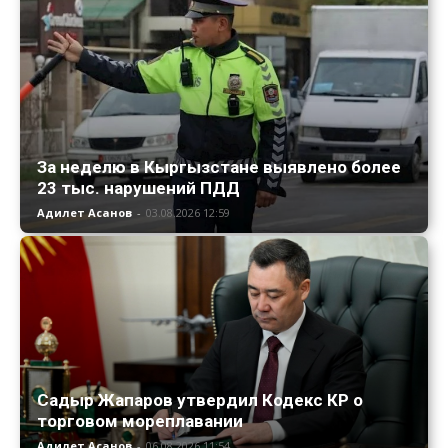
За неделю в Кыргызстане выявлено более
23 тыс. нарушений ПДД
Адилет Асанов
-
03.08.2026 12:59
Садыр Жапаров утвердил Кодекс КР о
торговом мореплавании
Адилет Асанов
-
06.08.2026 11:54