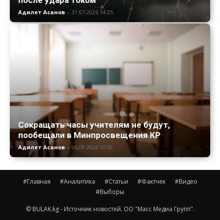
Адилет Асанов
-
31.07.2026 14:25
Сокращать часы учителям не будут,
пообещали в Минпросвещения КР
Адилет Асанов
-
06.08.2026 10:42
#Главная
#Аналитика
#Статьи
#Фактчек
#Видео
#Выборы
© BULAK.kg - Источник новостей. ОО "Масс Медиа Групп".