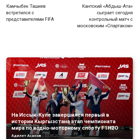
Камчыбек Ташиев
Кантский «Абдыш-Ата»
встретился с
сыграет сегодня
представителями FIFA
контрольный матч с
московским «Спартаком»
На Иссык-Куле завершился первый в
истории Кыргызстана этап чемпионата
мира по водно-моторному спорту F1H2O
Адилет Асанов
-
03.08.2026 09:07