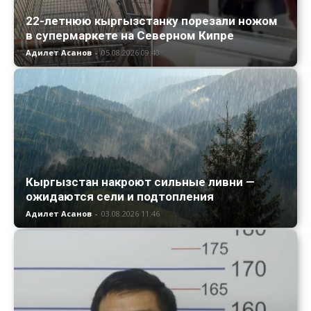
22-летнюю кыргызстанку порезали ножом
в супермаркете на Северном Кипре
Адилет Асанов
-
05.08.2026 09:40
Кыргызстан накроют сильные ливни —
ожидаются сели и подтопления
Адилет Асанов
-
03.08.2026 11:46