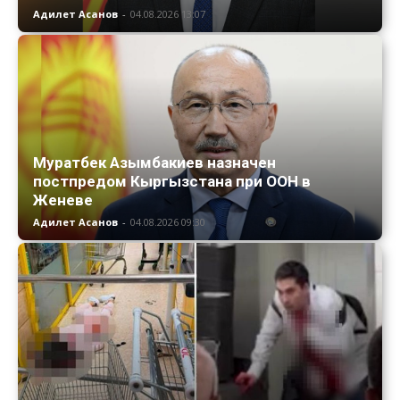
Адилет Асанов
-
04.08.2026 13:07
Муратбек Азымбакиев назначен
постпредом Кыргызстана при ООН в
Женеве
Адилет Асанов
-
04.08.2026 09:30