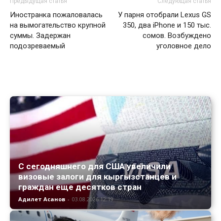
Предыдущая статья
Следующая статья
Иностранка пожаловалась
У парня отобрали Lexus GS
на вымогательство крупной
350, два iPhone и 150 тыс.
суммы. Задержан
сомов. Возбуждено
подозреваемый
уголовное дело
С сегодняшнего для США увеличили
визовые залоги для кыргызстанцев и
граждан еще десятков стран
Адилет Асанов
-
03.08.2026 12:19