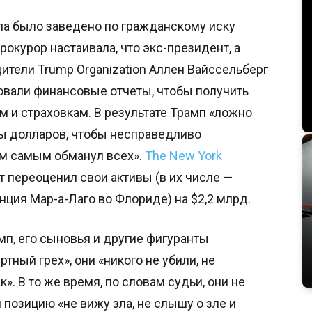
а было заведено по гражданскому иску
окурор настаивала, что экс-президент, а
ители Trump Organization Аллен Вайссельберг
вали финансовые отчеты, чтобы получить
 и страховкам. В результате Трамп «ложно
ы долларов, чтобы несправедливо
тем самым обманул всех».
The New York
т переоценил свои активы (в их числе —
ция Мар-а-Лаго во Флориде) на $2,2 млрд.
мп, его сыновья и другие фигуранты
тный грех», они «никого не убили, не
». В то же время, по словам судьи, они не
и позицию «не вижу зла, не слышу о зле и