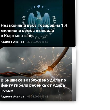
Незаконный ввоз товаров на 1,4
миллиона сомов выявили
в Кыргызстане
Адилет Асанов
-
29.07.2026 13:52
В Бишкеке возбуждено дело по
факту гибели ребенка от удара
током
Адилет Асанов
-
03.08.2026 13:41