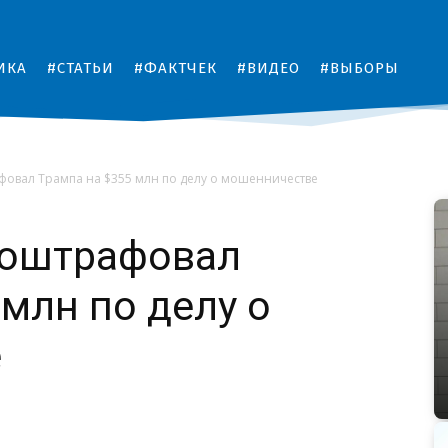
ИКА
#СТАТЬИ
#ФАКТЧЕК
#ВИДЕО
#ВЫБОРЫ
овал Трампа на $355 млн по делу о мошенничестве
 оштрафовал
 млн по делу о
е