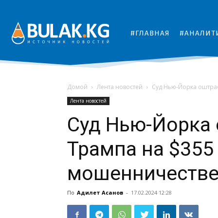
#ГЛАВНАЯ
#АНАЛИТ
Домой
Лента новостей
Суд Нью-Йорка оштраф
Лента новостей
Суд Нью-Йорка
Трампа на $355
мошенничеств
По
Адилет Асанов
-
17.02.2024 12:28