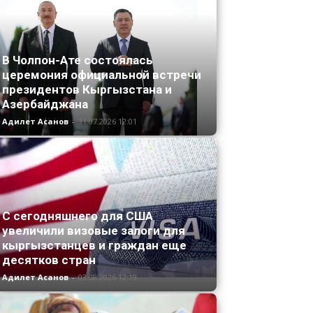
В Чолпон-Ате состоялась
церемония официальной встречи
президентов Кыргызстана и
Азербайджана
Адилет Асанов
-
31.07.2026 12:01
С сегодняшнего для США
увеличили визовые залоги для
кыргызстанцев и граждан еще
десятков стран
Адилет Асанов
-
03.08.2026 12:19