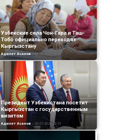
Узбекские села Чон-Гара и Таш-
Тобо официально переходят
Кыргызстану
Адилет Асанов
-
03.08.2026 18:47
Президент Узбекистана посетит
Кыргызстан с государственным
визитом
Адилет Асанов
-
30.07.2026 10:51