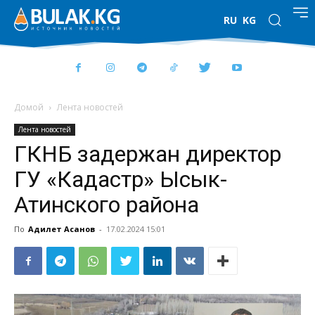
RU
KG
Домой
Лента новостей
Лента новостей
ГКНБ задержан директор
ГУ «Кадастр» Ысык-
Атинского района
По
Адилет Асанов
-
17.02.2024 15:01