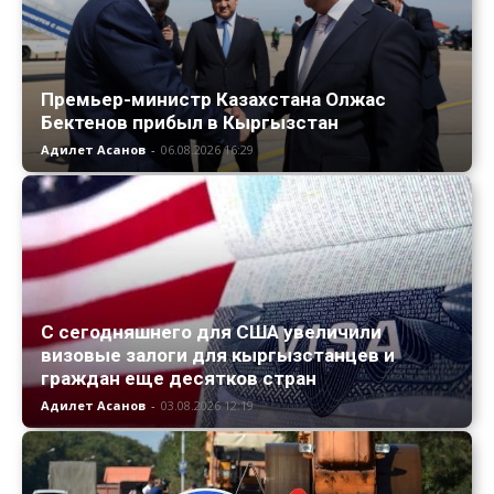
Премьер-министр Казахстана Олжас
Бектенов прибыл в Кыргызстан
Адилет Асанов
-
06.08.2026 16:29
С сегодняшнего для США увеличили
визовые залоги для кыргызстанцев и
граждан еще десятков стран
Адилет Асанов
-
03.08.2026 12:19