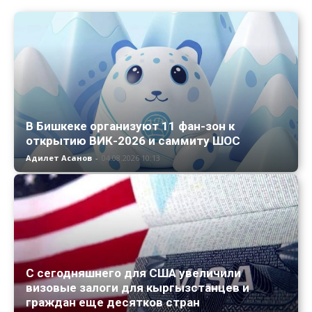
В Бишкеке организуют 11 фан-зон к
открытию ВИК-2026 и саммиту ШОС
Адилет Асанов
-
04.08.2026 10:13
С сегодняшнего для США увеличили
визовые залоги для кыргызстанцев и
граждан еще десятков стран