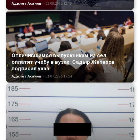
Адилет Асанов
-
03.08.2026 12:19
Отличившимся выпускникам из сел
оплатят учебу в вузах. Садыр Жапаров
подписал указ
Адилет Асанов
-
31.07.2026 17:54