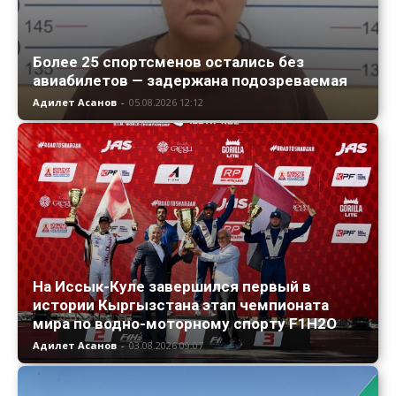
Более 25 спортсменов остались без
авиабилетов — задержана подозреваемая
Адилет Асанов
-
05.08.2026 12:12
На Иссык-Куле завершился первый в
истории Кыргызстана этап чемпионата
мира по водно-моторному спорту F1H2O
Адилет Асанов
-
03.08.2026 09:07