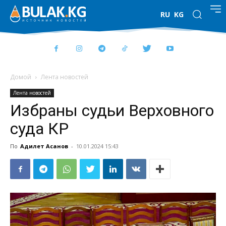
RU
KG
Домой
Лента новостей
Лента новостей
Избраны судьи Верховного
суда КР
По
Адилет Асанов
-
10.01.2024 15:43