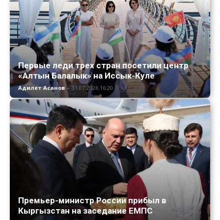
Первые леди трех стран посетили центр
«Алтын Балалык» на Иссык-Куле
Адилет Асанов
-
31.07.2026 16:20
Премьер-министр России прибыл в
Кыргызстан на заседание ЕМПС