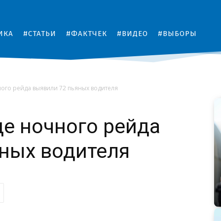
ИКА
#СТАТЬИ
#ФАКТЧЕК
#ВИДЕО
#ВЫБОРЫ
ного рейда выявили 72 пьяных водителя
де ночного рейда
ных водителя