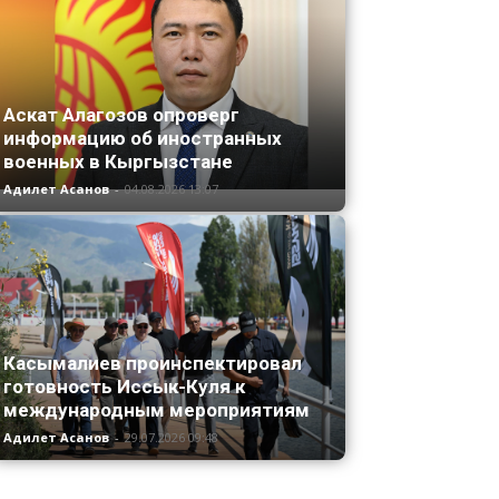
Аскат Алагозов опроверг
информацию об иностранных
военных в Кыргызстане
Адилет Асанов
-
04.08.2026 13:07
Касымалиев проинспектировал
готовность Иссык-Куля к
международным мероприятиям
Адилет Асанов
-
29.07.2026 09:48