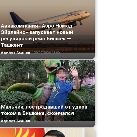
Авиакомпания «Аэро Номад
Эйрлайнс» запускает новый
регулярный рейс Бишкек —
Ташкент
Адилет Асанов
-
29.07.2026 18:00
Мальчик, пострадавший от удара
током в Бишкеке, скончался
Адилет Асанов
-
03.08.2026 09:20