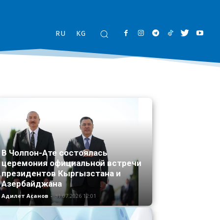
RU
KG
В Чолпон-Ате состоялась
церемония официальной встречи
президентов Кыргызстана и
Азербайджана
Адилет Асанов
-
31.07.2026 12:01