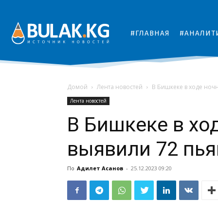
#ГЛАВНАЯ
#АНАЛИТ
Домой
Лента новостей
В Бишкеке в ходе ноч
Лента новостей
В Бишкеке в хо
выявили 72 пья
По
Адилет Асанов
-
25.12.2023 09:20