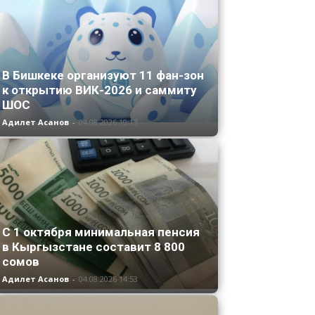
В Бишкеке организуют 11 фан-зон
к открытию ВИК-2026 и саммиту
ШОС
Адилет Асанов
-
04.08.2026 10:13
С 1 октября минимальная пенсия
в Кыргызстане составит 8 800
сомов
Адилет Асанов
-
04.08.2026 14:53