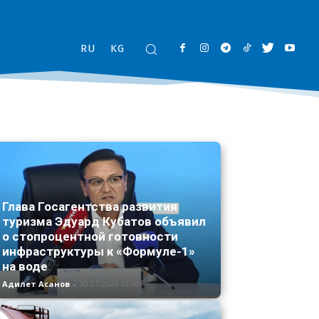
RU
KG
Глава Госагентства развития
туризма Эдуард Кубатов объявил
о стопроцентной готовности
инфраструктуры к «Формуле-1»
на воде
Адилет Асанов
-
30.07.2026 10:49