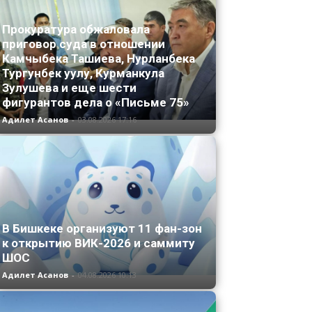
Прокуратура обжаловала
приговор суда в отношении
Камчыбека Ташиева, Нурланбека
Тургунбек уулу, Курманкула
Зулушева и еще шести
фигурантов дела о «Письме 75»
Адилет Асанов
-
03.08.2026 17:16
В Бишкеке организуют 11 фан-зон
к открытию ВИК-2026 и саммиту
ШОС
Адилет Асанов
-
04.08.2026 10:13