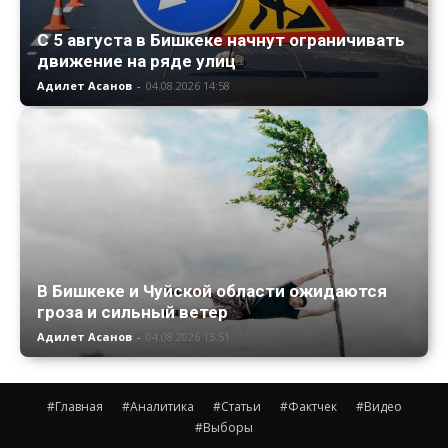
С 5 августа в Бишкеке начнут ограничивать
движение на ряде улиц
Адилет Асанов
-
04.08.2026 14:58
В Бишкеке и Чуйской области ожидаются
гроза и сильный ветер
Адилет Асанов
-
04.08.2026 15:51
#Главная
#Аналитика
#Статьи
#Фактчек
#Видео
#Выборы