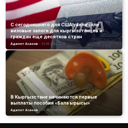
С сегодняшнего для США увеличили
визовые залоги для кыргызстанцев и
граждан еще десятков стран
Адилет Асанов
-
03.08.2026 12:19
В Кыргызстане начинаются первые
выплаты пособия «Бала ырысы»
Адилет Асанов
-
04.08.2026 09:24