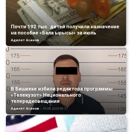
Почти 192 тыс. детей получили назначение
на пособие «Бала ырысы» за июль
Адилет Асанов
-
05.08.2026 13:53
В Бишкеке избили редактора программы
«Телекузот» Национального
телерадиовещания
Адилет Асанов
-
06.08.2026 09:57