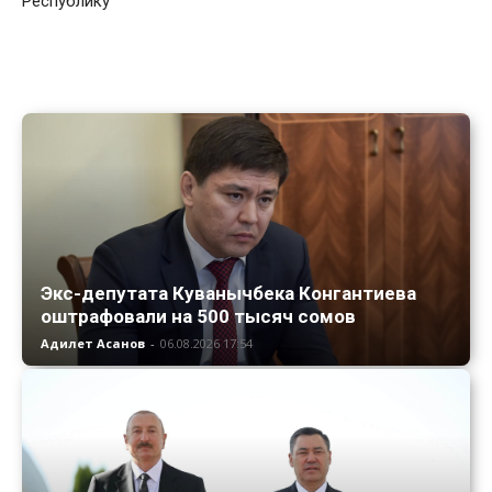
Республику
Экс-депутата Куванычбека Конгантиева
оштрафовали на 500 тысяч сомов
Адилет Асанов
-
06.08.2026 17:54