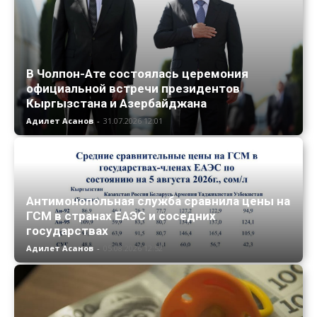
В Чолпон-Ате состоялась церемония
официальной встречи президентов
Кыргызстана и Азербайджана
Адилет Асанов
-
31.07.2026 12:01
Антимонопольная служба сравнила цены на
ГСМ в странах ЕАЭС и соседних
государствах
Адилет Асанов
-
05.08.2026 12:52