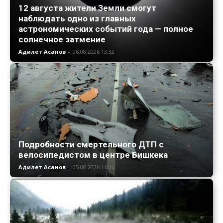
12 августа жители Земли смогут
наблюдать одно из главных
астрономических событий года — полное
солнечное затмение
Адилет Асанов
-
06.08.2026 13:32
Подробности смертельного ДТП с
велосипедистом в центре Бишкека
Адилет Асанов
-
05.08.2026 11:06