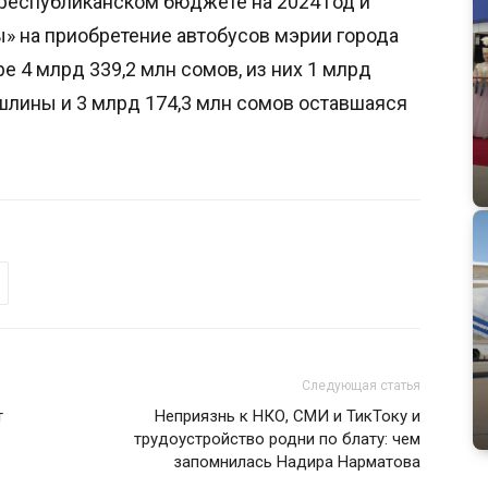
О республиканском бюджете на 2024 год и
ы» на приобретение автобусов мэрии города
 4 млрд 339,2 млн сомов, из них 1 млрд
шлины и 3 млрд 174,3 млн сомов оставшаяся
Следующая статья
т
Неприязнь к НКО, СМИ и ТикТоку и
трудоустройство родни по блату: чем
запомнилась Надира Нарматова