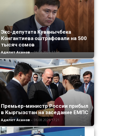
Экс-депутата Куванычбека
Конгантиева оштрафовали на 500
тысяч сомов
Адилет Асанов
-
06.08.2026 17:54
Премьер-министр России прибыл
в Кыргызстан на заседание ЕМПС
Адилет Асанов
-
06.08.2026 17:21