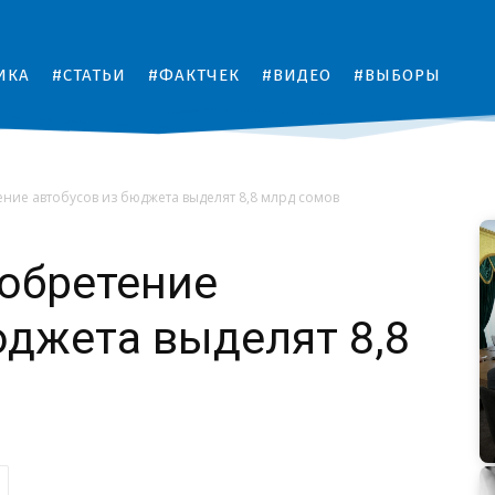
ИКА
#СТАТЬИ
#ФАКТЧЕК
#ВИДЕО
#ВЫБОРЫ
ние автобусов из бюджета выделят 8,8 млрд сомов
обретение
юджета выделят 8,8