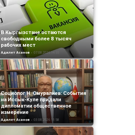
В Кыргызстане остаются
свободными более 8 тысяч
рабочих мест
Адилет Асанов
-
07.08.2026 14:55
Социолог Н. Омуралиев: События
на Иссык-Куле придали
дипломатии общественное
измерение
Адилет Асанов
-
03.08.2026 11:58