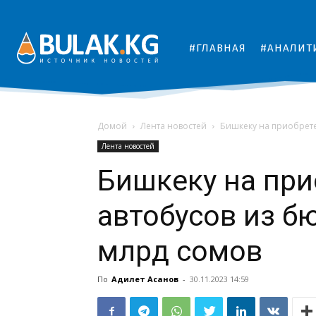
#ГЛАВНАЯ
#АНАЛИТ
Домой
Лента новостей
Бишкеку на приобрете
Лента новостей
Бишкеку на при
автобусов из б
млрд сомов
По
Адилет Асанов
-
30.11.2023 14:59