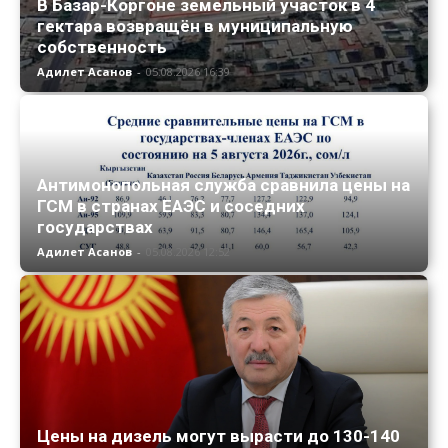
В Базар-Коргоне земельный участок в 4
гектара возвращён в муниципальную
собственность
Адилет Асанов
-
05.08.2026 16:39
Антимонопольная служба сравнила цены на
ГСМ в странах ЕАЭС и соседних
государствах
Адилет Асанов
-
05.08.2026 12:52
Цены на дизель могут вырасти до 130-140