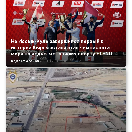
На Иссык-Куле завершился первый в
истории Кыргызстана этап чемпионата
мира по водно-моторному спорту F1H2O
Адилет Асанов
-
03.08.2026 09:07