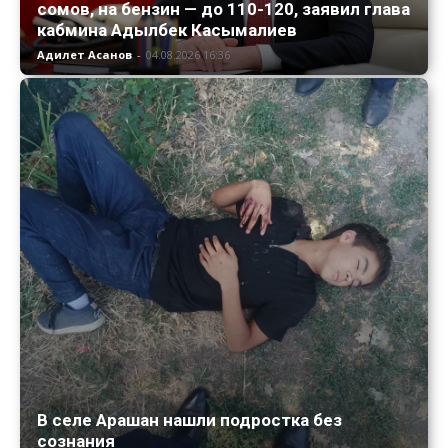
сомов, на бензин — до 110-120, заявил глава
кабмина Адылбек Касымалиев
Адилет Асанов
-
04.08.2026 16:36
В селе Арашан нашли подростка без
сознания