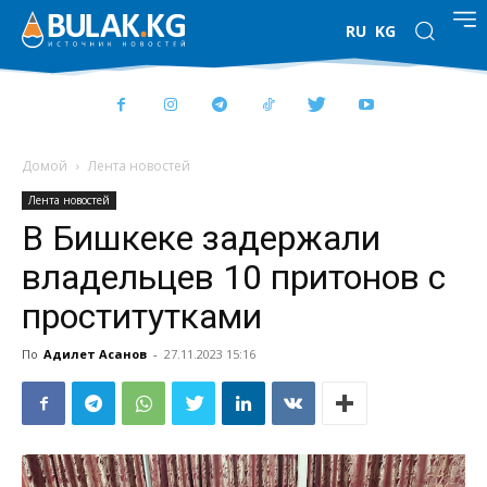
RU
KG
Домой
Лента новостей
Лента новостей
В Бишкеке задержали
владельцев 10 притонов с
проститутками
По
Адилет Асанов
-
27.11.2023 15:16