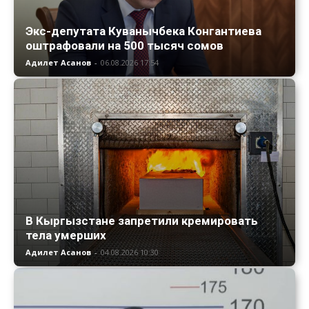
Экс-депутата Куванычбека Конгантиева
оштрафовали на 500 тысяч сомов
Адилет Асанов
-
06.08.2026 17:54
В Кыргызстане запретили кремировать
тела умерших
Адилет Асанов
-
04.08.2026 10:30