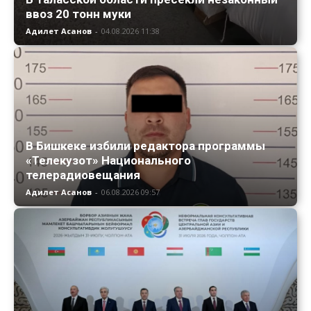
ввоз 20 тонн муки
Адилет Асанов
-
04.08.2026 11:38
В Бишкеке избили редактора программы
«Телекузот» Национального
телерадиовещания
Адилет Асанов
-
06.08.2026 09:57