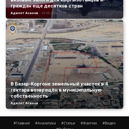
граждан еще десятков стран
Адилет Асанов
-
03.08.2026 12:19
В Базар-Коргоне земельный участок в 4
гектара возвращён в муниципальную
собственность
Адилет Асанов
-
05.08.2026 16:39
#Главная
#Аналитика
#Статьи
#Фактчек
#Видео