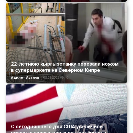
22-летнюю кыргызстанку порезали ножом
в супермаркете на Северном Кипре
Адилет Асанов
-
05.08.2026 09:40
С сегодняшнего для США увеличили
визовые залоги для кыргызстанцев и