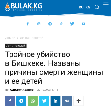
RU
KG
Домой
Лента новостей
Лента новостей
Тройное убийство
в Бишкеке. Названы
причины смерти женщины
и ее детей
По
Адилет Асанов
-
27.10.2023 17:15