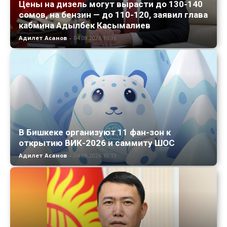
Цены на дизель могут вырасти до 130-140
сомов, на бензин — до 110-120, заявил глава
кабмина Адылбек Касымалиев
Адилет Асанов
-
04.08.2026 16:36
В Бишкеке организуют 11 фан-зон к
открытию ВИК-2026 и саммиту ШОС
Адилет Асанов
-
04.08.2026 10:13