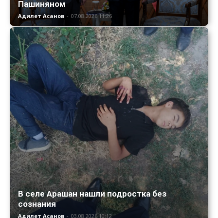
Пашиняном
Адилет Асанов
-
07.08.2026 11:26
В селе Арашан нашли подростка без
сознания
Адилет Асанов
-
03.08.2026 10:12