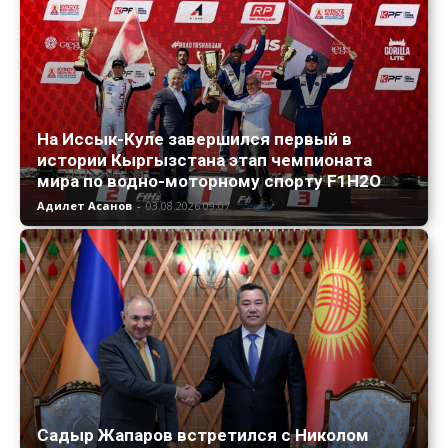
На Иссык-Куле завершился первый в
истории Кыргызстана этап чемпионата
мира по водно-моторному спорту F1H2O
Адилет Асанов
-
03.08.2026 09:07
Садыр Жапаров встретился с Николом