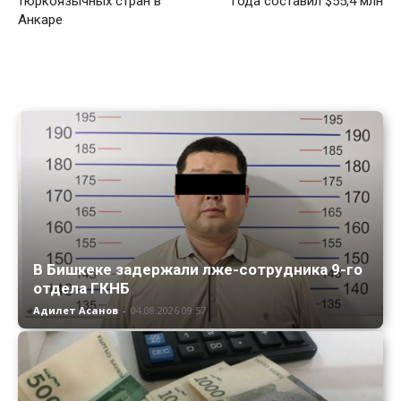
тюркоязычных стран в
года составил $55,4 млн
Анкаре
В Бишкеке задержали лже-сотрудника 9-го
отдела ГКНБ
Адилет Асанов
-
04.08.2026 09:57