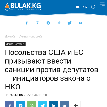
RU
KG
Домой
Лента новостей
Лента новостей
Посольства США и ЕС
призывают ввести
санкции против депутатов
— инициаторов закона о
НКО
По
BULAK.KG
-
25.10.2023 13:08