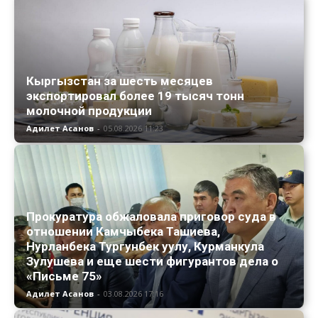
Кыргызстан за шесть месяцев
экспортировал более 19 тысяч тонн
молочной продукции
Адилет Асанов
-
05.08.2026 11:23
Прокуратура обжаловала приговор суда в
отношении Камчыбека Ташиева,
Нурланбека Тургунбек уулу, Курманкула
Зулушева и еще шести фигурантов дела о
«Письме 75»
Адилет Асанов
-
03.08.2026 17:16