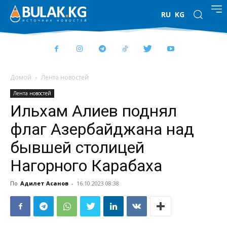
RU
KG
Домой
Лента новостей
Лента новостей
Ильхам Алиев поднял
флаг Азербайджана над
бывшей столицей
Нагорного Карабаха
По
Адилет Асанов
-
16.10.2023 08:38