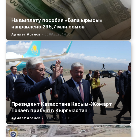
На выплату пособия «Бала ырысы»
направлено 235,7 млн сомов
Адилет Асанов
-
06.08.2026 14:30
Президент Казахстана Касым-Жомарт
Токаев прибыл в Кыргызстан
Адилет Асанов
-
31.07.2026 13:08