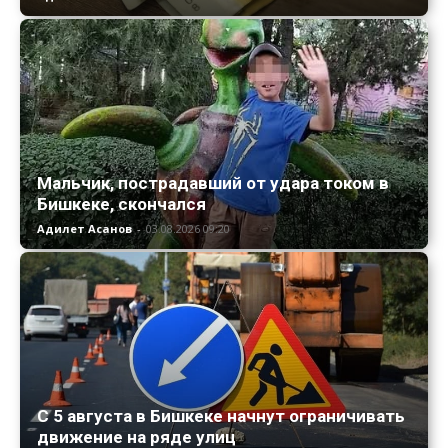
Мальчик, пострадавший от удара током в
Бишкеке, скончался
Адилет Асанов
-
03.08.2026 09:20
С 5 августа в Бишкеке начнут ограничивать
движение на ряде улиц