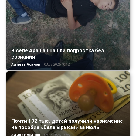
В селе Арашан нашли подростка без
сознания
Адилет Асанов
-
03.08.2026 10:12
Почти 192 тыс. детей получили назначение
на пособие «Бала ырысы» за июль
Адилет Асанов
-
05.08.2026 13:53