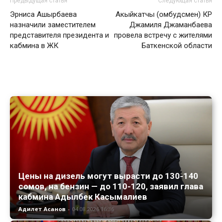
Предыдущая статья
Следующая статья
Эрниса Ашырбаева
Акыйкатчы (омбудсмен) КР
назначили заместителем
Джамиля Джаманбаева
представителя президента и
провела встречу с жителями
кабмина в ЖК
Баткенской области
Цены на дизель могут вырасти до 130-140
сомов, на бензин — до 110-120, заявил глава
кабмина Адылбек Касымалиев
Адилет Асанов
-
04.08.2026 16:36