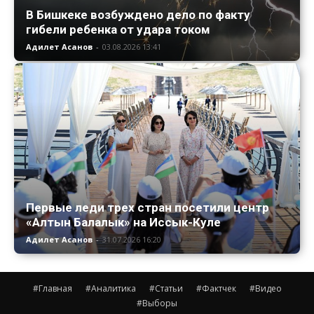
В Бишкеке возбуждено дело по факту
гибели ребенка от удара током
Адилет Асанов
-
03.08.2026 13:41
Первые леди трех стран посетили центр
«Алтын Балалык» на Иссык-Куле
Адилет Асанов
-
31.07.2026 16:20
#Главная
#Аналитика
#Статьи
#Фактчек
#Видео
#Выборы