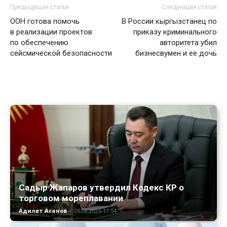
Предыдущая статья
Следующая статья
ООН готова помочь
В России кыргызстанец по
в реализации проектов
приказу криминального
по обеспечению
авторитета убил
сейсмической безопасности
бизнесвумен и ее дочь
Садыр Жапаров утвердил Кодекс КР о
торговом мореплавании
Адилет Асанов
-
06.08.2026 11:54