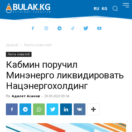
RU
KG
Домой
Лента новостей
Лента новостей
Кабмин поручил
Минэнерго ликвидировать
Нацэнергохолдинг
По
Адилет Асанов
-
29.09.2023 09:54