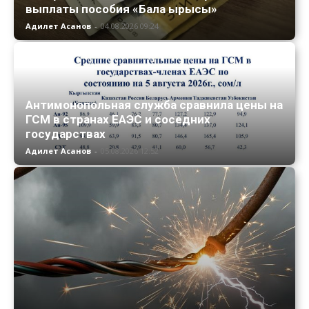
выплаты пособия «Бала ырысы»
Адилет Асанов
-
04.08.2026 09:24
Антимонопольная служба сравнила цены на
ГСМ в странах ЕАЭС и соседних
государствах
Адилет Асанов
-
05.08.2026 12:52