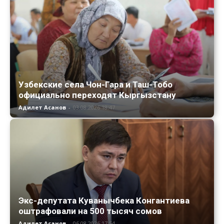
Узбекские села Чон-Гара и Таш-Тобо
официально переходят Кыргызстану
Адилет Асанов
-
03.08.2026 18:47
Экс-депутата Куванычбека Конгантиева
оштрафовали на 500 тысяч сомов
Адилет Асанов
-
06.08.2026 17:54