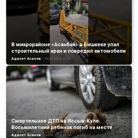
В микрорайоне «Асанбай» в Бишкеке упал
строительный кран и повредил автомобили
Адилет Асанов
-
06.08.2026 13:55
Смертельное ДТП на Иссык-Куле.
Восьмилетний ребенок погиб на месте
Адилет Асанов
-
04.08.2026 11:56