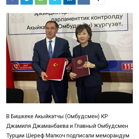
В Бишкеке Акыйкатчы (Омбудсмен) КР
Джамиля Джаманбаева и Главный Омбудсмен
Турции Шереф Малкоч подписали меморандум