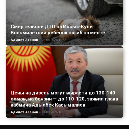
Смертельное ДТП на Иссык-Куле.
Восьмилетний ребенок погиб на месте
Адилет Асанов
-
04.08.2026 11:56
Цены на дизель могут вырасти до 130-140
сомов, на бензин — до 110-120, заявил глава
кабмина Адылбек Касымалиев
Адилет Асанов
-
04.08.2026 16:36