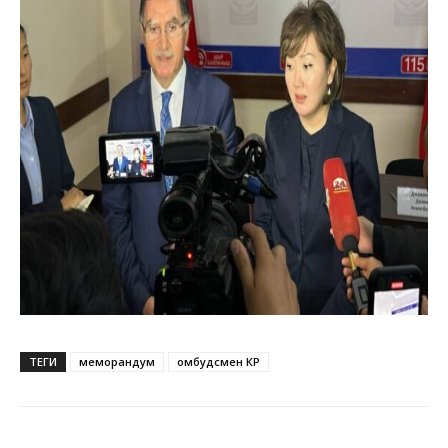
ТЕГИ
меморандум
омбудсмен КР