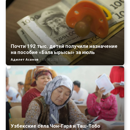
Почти 192 тыс. детей получили назначение
на пособие «Бала ырысы» за июль
Адилет Асанов
-
05.08.2026 13:53
Узбекские села Чон-Гара и Таш-Тобо