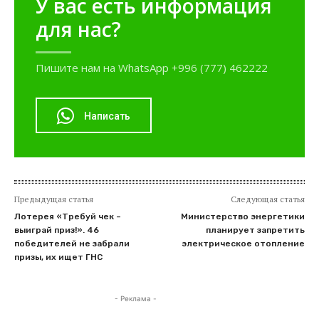
У вас есть информация
для нас?
Пишите нам на WhatsApp +996 (777) 462222
Написать
Предыдущая статья
Следующая статья
Лотерея «Требуй чек –
Министерство энергетики
выиграй приз!». 46
планирует запретить
победителей не забрали
электрическое отопление
призы, их ищет ГНС
- Реклама -