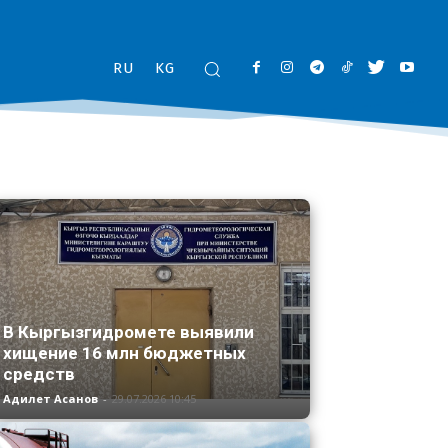
RU
KG
В Кыргызгидромете выявили
хищение 16 млн бюджетных
средств
Адилет Асанов
-
29.07.2026 10:45