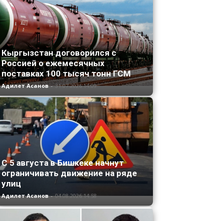
Кыргызстан договорился с
Россией о ежемесячных
поставках 100 тысяч тонн ГСМ
Адилет Асанов
-
31.07.2026 14:09
С 5 августа в Бишкеке начнут
ограничивать движение на ряде
улиц
Адилет Асанов
-
04.08.2026 14:58