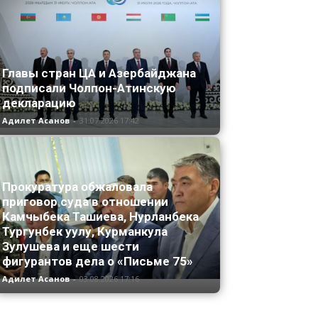
Главы стран ЦА и Азербайджана
подписали Чолпон-Атинскую
декларацию
Адилет Асанов
-
31.07.2026 17:42
Прокуратура обжаловала
приговор суда в отношении
Камчыбека Ташиева, Нурланбека
Тургунбек уулу, Курманкула
Зулушева и еще шести
фигурантов дела о «Письме 75»
Адилет Асанов
-
03.08.2026 17:16