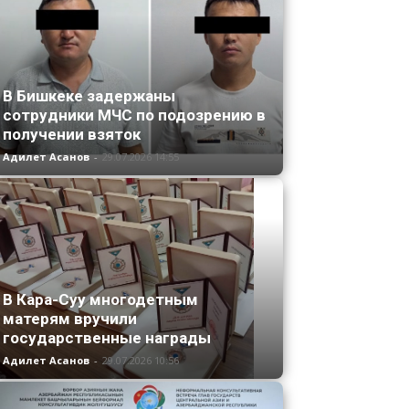
В Бишкеке задержаны
сотрудники МЧС по подозрению в
получении взяток
Адилет Асанов
-
29.07.2026 14:55
В Кара-Суу многодетным
матерям вручили
государственные награды
Адилет Асанов
-
29.07.2026 10:56