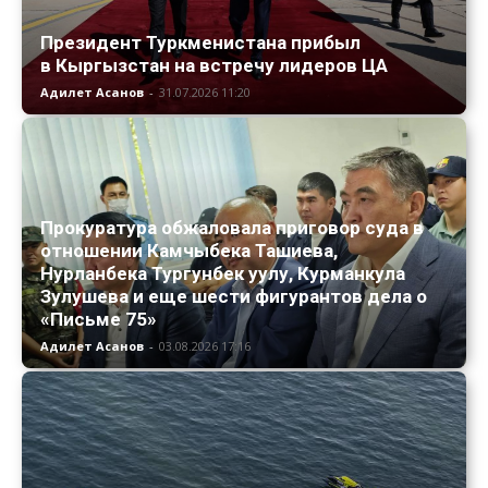
Президент Туркменистана прибыл
в Кыргызстан на встречу лидеров ЦА
Адилет Асанов
-
31.07.2026 11:20
Прокуратура обжаловала приговор суда в
отношении Камчыбека Ташиева,
Нурланбека Тургунбек уулу, Курманкула
Зулушева и еще шести фигурантов дела о
«Письме 75»
Адилет Асанов
-
03.08.2026 17:16