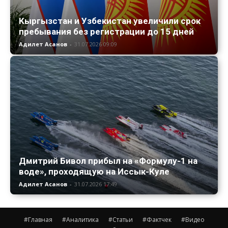
Кыргызстан и Узбекистан увеличили срок
пребывания без регистрации до 15 дней
Адилет Асанов
-
31.07.2026 09:09
Дмитрий Бивол прибыл на «Формулу-1 на
воде», проходящую на Иссык-Куле
Адилет Асанов
-
31.07.2026 17:49
#Главная
#Аналитика
#Статьи
#Фактчек
#Видео