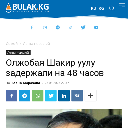
RU
KG
Домой
Лента новостей
Лента новостей
Олжобая Шакир уулу
задержали на 48 часов
По
Елена Морозова
-
23.08.2023 22:37