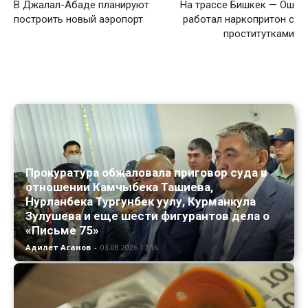
В Джалал-Абаде планируют
На трассе Бишкек — Ош
построить новый аэропорт
работал наркопритон с
проститутками
Прокуратура обжаловала приговор суда в
отношении Камчыбека Ташиева,
Нурланбека Тургунбек уулу, Курманкула
Зулушева и еще шести фигурантов дела о
«Письме 75»
Адилет Асанов
-
03.08.2026 17:16