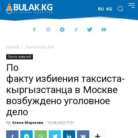
RU
KG
Домой
Лента новостей
Лента новостей
По
факту избиения таксиста-
кыргызстанца в Москве
возбуждено уголовное
дело
По
Елена Морозова
-
03.08.2023 17:31