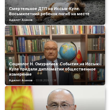
Смертельное ДТП на Иссык-Куле.
Восьмилетний ребенок погиб на месте
Адилет Асанов
-
04.08.2026 11:56
Социолог Н. Омуралиев: События на Иссык-
Куле придали дипломатии общественное
измерение
Адилет Асанов
-
03.08.2026 11:58