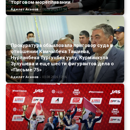
торговом мореплавании
Адилет Асанов
-
06.08.2026 11:54
Прокуратура обжаловала приговор суда в
отношении Камчыбека Ташиева,
Нурланбека Тургунбек уулу, Курманкула
Зулушева и еще шести фигурантов дела о
«Письме 75»
Адилет Асанов
-
03.08.2026 17:16