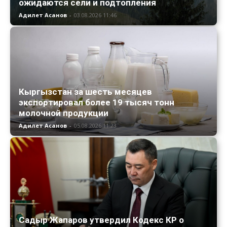
ожидаются сели и подтопления
Адилет Асанов
-
03.08.2026 11:46
Кыргызстан за шесть месяцев
экспортировал более 19 тысяч тонн
молочной продукции
Адилет Асанов
-
05.08.2026 11:23
Садыр Жапаров утвердил Кодекс КР о