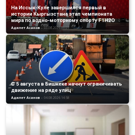
На Иссык-Куле завершился первый в
истории Кыргызстана этап чемпионата
мира по водно-моторному спорту F1H2O
Адилет Асанов
-
03.08.2026 09:07
С 5 августа в Бишкеке начнут ограничивать
движение на ряде улиц
Адилет Асанов
-
04.08.2026 14:58