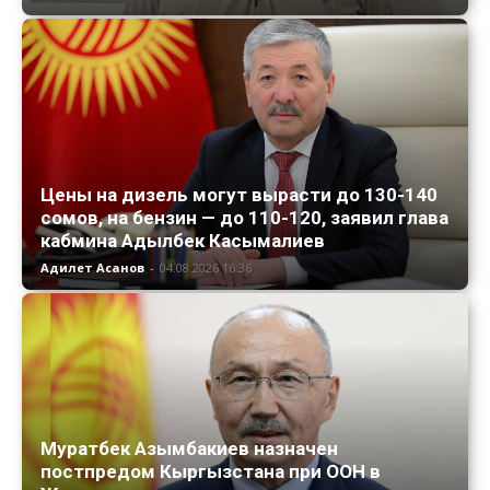
Цены на дизель могут вырасти до 130-140
сомов, на бензин — до 110-120, заявил глава
кабмина Адылбек Касымалиев
Адилет Асанов
-
04.08.2026 16:36
Муратбек Азымбакиев назначен
постпредом Кыргызстана при ООН в