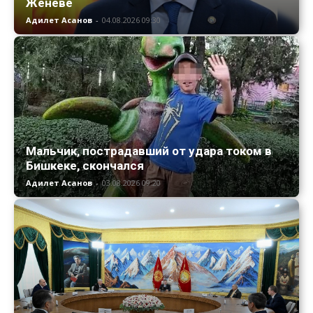
Женеве
Адилет Асанов
-
04.08.2026 09:30
Мальчик, пострадавший от удара током в
Бишкеке, скончался
Адилет Асанов
-
03.08.2026 09:20