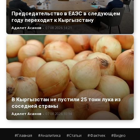
Председательство в ЕАЭС в следующем
году переходит к Кыргызстану
Адилет Асанов
-
07.08.2026 14:21
В Кыргызстан не пустили 25 тонн лука из
соседней страны
Адилет Асанов
-
07.08.2026 10:14
#Главная
#Аналитика
#Статьи
#Фактчек
#Видео