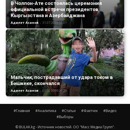
В Чолпон-Ате состоялась церемония
официальной встречи президентов
Кыргызстана и Азербайджана
Адилет Асанов
-
31.07.2026 12:01
Мальчик, пострадавший от удара током в
Бишкеке, скончался
Адилет Асанов
-
03.08.2026 09:20
#Главная
#Аналитика
#Статьи
#Фактчек
#Видео
#Выборы
© BULAK.kg - Источник новостей. ОО "Масс Медиа Групп".