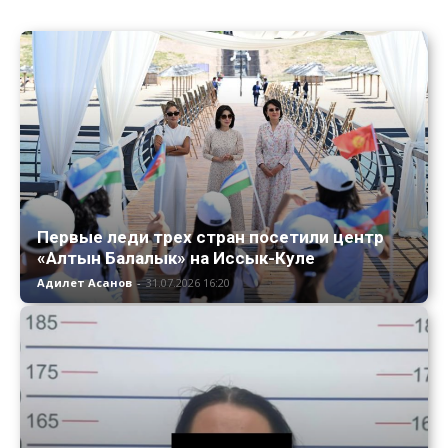
Первые леди трех стран посетили центр
«Алтын Балалык» на Иссык-Куле
Адилет Асанов
-
31.07.2026 16:20