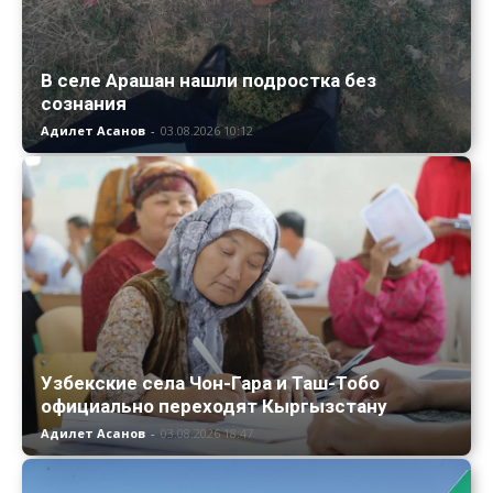
В селе Арашан нашли подростка без
сознания
Адилет Асанов
-
03.08.2026 10:12
Узбекские села Чон-Гара и Таш-Тобо
официально переходят Кыргызстану
Адилет Асанов
-
03.08.2026 18:47