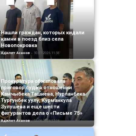
Нашли граждан, которых кидали
камни в поезд близ села
Новопокровка
Адилет Асанов
-
30.07.2026 11:38
Прокуратура обжаловала
приговор суда в отношении
Камчыбека Ташиева, Нурланбека
Тургунбек уулу, Курманкула
Зулушева и еще шести
фигурантов дела о «Письме 75»
Адилет Асанов
-
03.08.2026 17:16