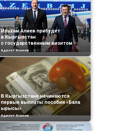
Ильхам Алиев прибудет
в Кыргызстан
с государственным визитом
Адилет Асанов
-
30.07.2026 16:31
В Кыргызстане начинаются
первые выплаты пособия «Бала
ырысы»
Адилет Асанов
-
04.08.2026 09:24