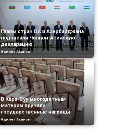
Главы стран ЦА и Азербайджана
подписали Чолпон-Атинскую
декларацию
Адилет Асанов
-
31.07.2026 17:42
В Кара-Суу многодетным
матерям вручили
государственные награды
Адилет Асанов
-
29.07.2026 10:56