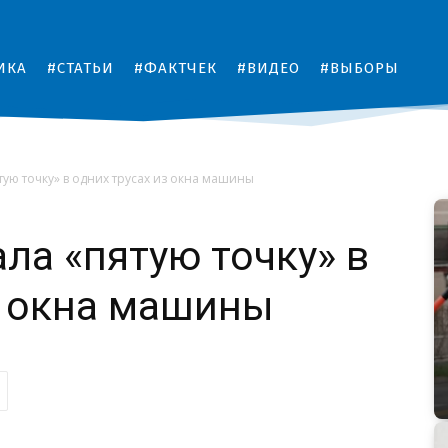
ИКА
#СТАТЬИ
#ФАКТЧЕК
#ВИДЕО
#ВЫБОРЫ
тую точку» в одних трусах из окна машины
ла «пятую точку» в
з окна машины