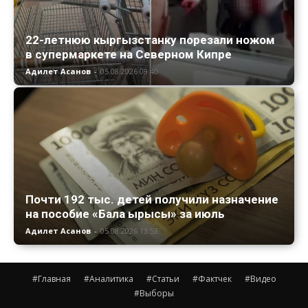
22-летнюю кыргызстанку порезали ножом
в супермаркете на Северном Кипре
Адилет Асанов
-
05.08.2026 09:40
Почти 192 тыс. детей получили назначение
на пособие «Бала ырысы» за июль
Адилет Асанов
-
05.08.2026 13:53
#Главная
#Аналитика
#Статьи
#Фактчек
#Видео
#Выборы