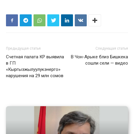
Предыдущая статья
Следующая статья
Счетная палата КР выявила
В Чон-Арыке близ Бишкека
в ГП
сошли сели — видео
«Кыргызжылуулукэнерго»
нарушения на 29 млн сомов