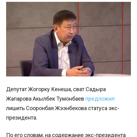
Депутат Жогорку Кенеша, сват Садыра
Жапарова Акылбек Тумонбаев
предложил
лишить Сооронбая Жээнбекова статуса экс-
президента.
По его словам, на содержание экс-президента