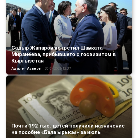
Садыр Жапаров встретил Шавката
Мирзиёева, прибывшего с госвизитом в
Кыргызстан
Адилет Асанов
-
30.07.2026 13:37
Почти 192 тыс. детей получили назначение
на пособие «Бала ырысы» за июль