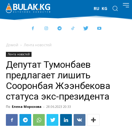
RU
KG
Домой
Лента новостей
Лента новостей
Депутат Тумонбаев
предлагает лишить
Сооронбая Жээнбекова
статуса экс-президента
По
Елена Морозова
-
28.06.2023 20:33