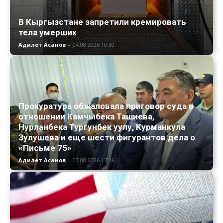
В Кыргызстане запретили кремировать
тела умерших
Адилет Асанов
-
04.08.2026 10:30
Прокуратура обжаловала приговор суда в
отношении Камчыбека Ташиева,
Нурланбека Тургунбек уулу, Курманкула
Зулушева и еще шести фигурантов дела о
«Письме 75»
Адилет Асанов
-
03.08.2026 17:16