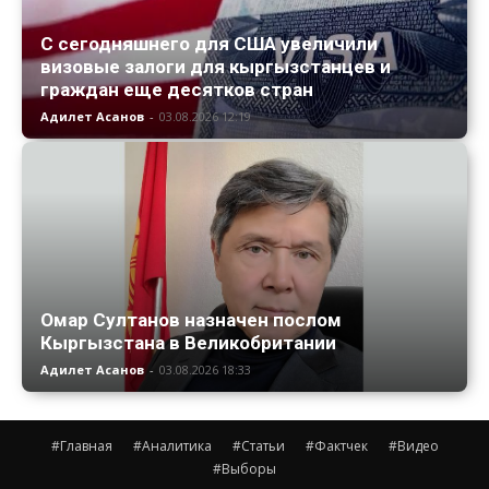
С сегодняшнего для США увеличили
визовые залоги для кыргызстанцев и
граждан еще десятков стран
Адилет Асанов
-
03.08.2026 12:19
Омар Султанов назначен послом
Кыргызстана в Великобритании
Адилет Асанов
-
03.08.2026 18:33
#Главная
#Аналитика
#Статьи
#Фактчек
#Видео
#Выборы