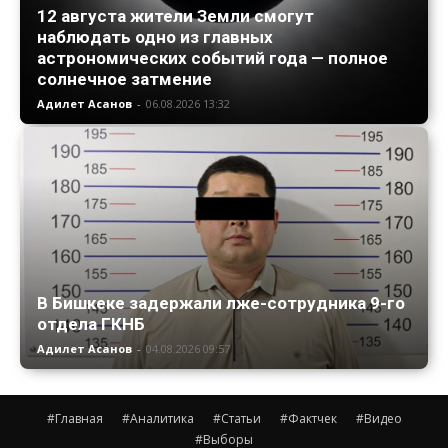
12 августа жители Земли смогут
наблюдать одно из главных
астрономических событий года — полное
солнечное затмение
Адилет Асанов
-
06.08.2026 13:32
В Бишкеке задержали лже-сотрудника 9-го
отдела ГКНБ
Адилет Асанов
-
04.08.2026 09:57
#Главная
#Аналитика
#Статьи
#Фактчек
#Видео
#Выборы