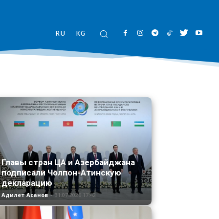
RU
KG
Главы стран ЦА и Азербайджана
подписали Чолпон-Атинскую
декларацию
Адилет Асанов
-
31.07.2026 17:42