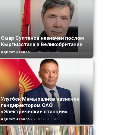
Омар Султанов назначен послом
Кыргызстана в Великобритании
Адилет Асанов
-
03.08.2026 18:33
Улугбек Мамыралиев назначен
гендиректором ОАО
«Электрические станции»
Адилет Асанов
-
28.07.2026 15:06