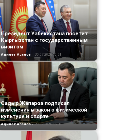
Президент Узбекистана посетит
Кыргызстан с государственным
визитом
Адилет Асанов
-
30.07.2026 10:51
Садыр Жапаров подписал
изменения в закон о физической
культуре и спорте
Адилет Асанов
-
29.07.2026 15:58