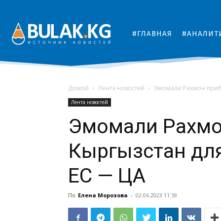
#ГЛАВНАЯ
#АНАЛИТ
Домой
Лента новостей
Эмомали Рахмон прибы
Лента новостей
Эмомали Рахмо
Кыргызстан для
ЕС — ЦА
По
Елена Морозова
-
02.06.2023 11:59