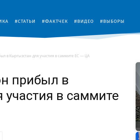
ИКА
#СТАТЬИ
#ФАКТЧЕК
#ВИДЕО
#ВЫБОРЫ
л в Кыргызстан для участия в саммите ЕС — ЦА
н прибыл в
 участия в саммите