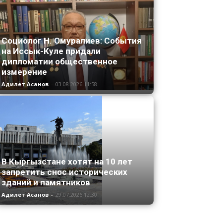
Социолог Н. Омуралиев: События
на Иссык-Куле придали
дипломатии общественное
измерение
Адилет Асанов
-
03.08.2026 11:58
В Кыргызстане хотят на 10 лет
запретить снос исторических
зданий и памятников
Адилет Асанов
-
29.07.2026 12:30