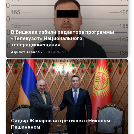
В Бишкеке избили редактора программы
«Телекузот» Национального
телерадиовещания
Адилет Асанов
-
06.08.2026 09:57
Садыр Жапаров встретился с Николом
Пашиняном